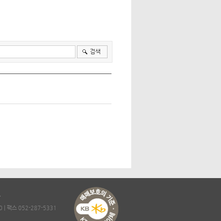
검색
항
| 팩스 052-287-5331