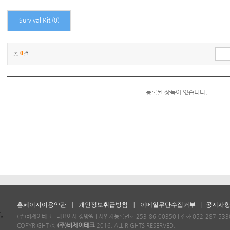
Survival Kit
(0)
총
0
건
등록된 상품이 없습니다.
|
|
|
홈페이지이용약관
개인정보취급방침
이메일무단수집거부
공지사
(주)비제이테크 | 대표이사 정방원 | 사업자등록번호 253-86-00350 | 전화 052-287-5330 
(주)비제이테크
COPYRIGHT ⓒ
2016. ALL RIGHTS RESERVED.