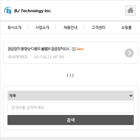
회사소개
사업소개
채용안내
고객센터
쇼핑몰
잠금장치 동영상-다용도 볼밸브 잠금장치(UV..
(주)비제이테크
2017.03.23
HIT 765
[ 1 ]
검색