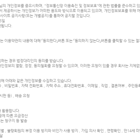
 고객님의 개인정보를 중요시하며, "정보통신망 이용촉진 및 정보보호"에 관한 법률을 준수하고 
 제공하시는 개인정보가 어떠한 용도와 방식으로 이용되고 있으며, 개인정보보호를 위해 
사이트 공지사항(또는 개별공지)을 통하여 공지할 것입니다.
15일
 시행됩니다.
 이용약관의 내용에 대해 「동의한다」버튼 또는 「동의하지 않는다」버튼을 클릭할 수 있는 절
수집하는 경우 법정대리인의 동의를 받습니다.
개인정보의 열람, 정정, 동의철회를 요청할 수 있으며, 이러한 요청이 있을 경우 회사는 지체
 위해 아래와 같은 개인정보를 수집하고 있습니다.
ID , 비밀번호 , 자택 전화번호 , 자택 주소 , 휴대전화번호 , 이메일 , 직업 , 결혼여부 , 주민등
시판 등) , 배송 요청
해 활용합니다.
제공에 따른 요금정산
또는 청구지 등 발송
별 , 불량회원의 부정 이용 방지와 비인가 사용 방지 , 가입 의사 확인 , 연령확인 , 만14세
전달