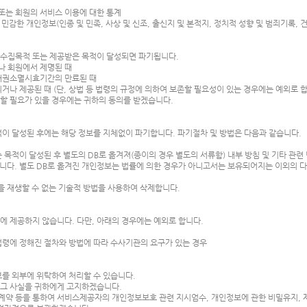
 또는 회원의 서비스 이용에 대한 통계
 민감한 개인정보(인종 및 민족, 사상 및 신조, 출신지 및 본적지, 정치적 성향 및 범죄기록,
 수집목적 또는 제공받은 목적이 달성되면 파기됩니다.
나 회원에서 제명된 때
 채권소멸시효기간의 만료된 때
되거나 제공된 때 (단, 상법 등 법령의 규정에 의하여 보존할 필요성이 있는 경우에는 예외로 합
 할 필요가 있을 경우에는 귀하의 동의를 받겠습니다.
이 달성된 후에는 해당 정보를 지체없이 파기합니다. 파기절차 및 방법은 다음과 같습니다.
목적이 달성된 후 별도의 DB로 옮겨져(종이의 경우 별도의 서류함) 내부 방침 및 기타 관련
집니다. 별도 DB로 옮겨진 개인정보는 법률에 의한 경우가 아니고서는 보유되어지는 이외의 
을 재생할 수 없는 기술적 방법을 사용하여 삭제합니다.
 제공하지 않습니다. 다만, 아래의 경우에는 예외로 합니다.
 법령에 정해진 절차와 방법에 따라 수사기관의 요구가 있는 경우
를 외부에 위탁하여 처리할 수 있습니다.
 그 사실을 귀하에게 고지하겠습니다.
계약 등을 통하여 서비스제공자의 개인정보보호 관련 지시엄수, 개인정보에 관한 비밀유지, 