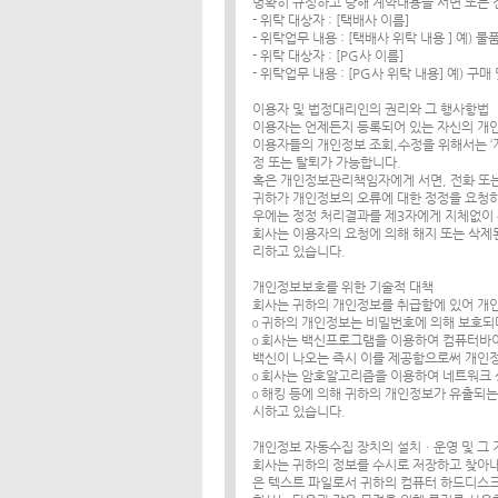
명확히 규정하고 당해 계약내용을 서면 또는
- 위탁 대상자 : [택배사 이름]
- 위탁업무 내용 : [택배사 위탁 내용 ] 예) 
- 위탁 대상자 : [PG사 이름]
- 위탁업무 내용 : [PG사 위탁 내용] 예) 구
이용자 및 법정대리인의 권리와 그 행사항법
이용자는 언제든지 등록되어 있는 자신의 개
이용자들의 개인정보 조회,수정을 위해서는 ‘개
정 또는 탈퇴가 가능합니다.
혹은 개인정보관리책임자에게 서면, 전화 또
귀하가 개인정보의 오류에 대한 정정을 요청하
우에는 정정 처리결과를 제3자에게 지체없이
회사는 이용자의 요청에 의해 해지 또는 삭제된
리하고 있습니다.
개인정보보호를 위한 기술적 대책
회사는 귀하의 개인정보를 취급함에 있어 개인
ο 귀하의 개인정보는 비밀번호에 의해 보호되
ο 회사는 백신프로그램을 이용하여 컴퓨터바
백신이 나오는 즉시 이를 제공함으로써 개인
ο 회사는 암호알고리즘을 이용하여 네트워크 상
ο 해킹 등에 의해 귀하의 개인정보가 유출되
시하고 있습니다.
개인정보 자동수집 장치의 설치ㆍ운영 및 그 
회사는 귀하의 정보를 수시로 저장하고 찾아내는
은 텍스트 파일로서 귀하의 컴퓨터 하드디스